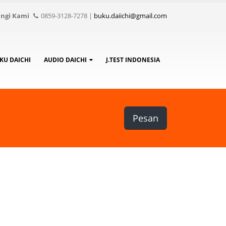
ngi Kami
0859-3128-7278
|
buku.daiichi@gmail.com
KU DAICHI
AUDIO DAICHI
J.TEST INDONESIA
Pesan