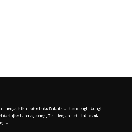
ngin menjadi distributor buku Daichi silahkan menghubungi
dari ujian bahasa Jepang J-Test dengan sertifikat resmi,
g ...