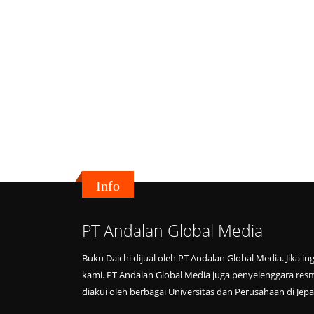
Info
PT Andalan Global Media
Buku Daichi dijual oleh PT Andalan Global Media. Jika i
kami. PT Andalan Global Media juga penyelenggara resmi 
diakui oleh berbagai Universitas dan Perusahaan di Jepan